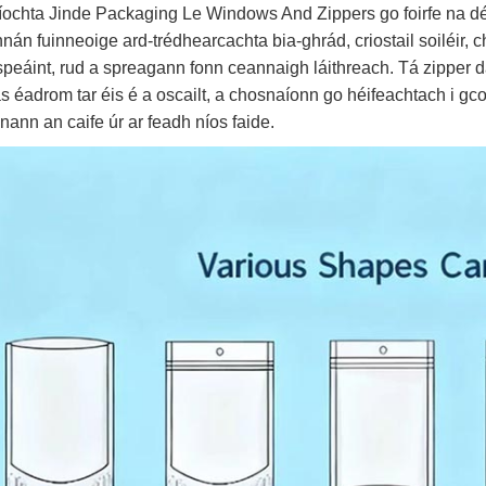
íochta Jinde Packaging Le Windows And Zippers go foirfe na dé
nán fuinneoige ard-trédhearcachta bia-ghrád, criostail soiléir, 
speáint, rud a spreagann fonn ceannaigh láithreach. Tá zipper 
s éadrom tar éis é a oscailt, a chosnaíonn go héifeachtach i g
nann an caife úr ar feadh níos faide.