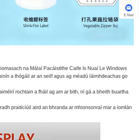
E-Mail
iomasach na Málaí Pacáistithe Caife Is Nuaí Le Windows
 muinín a thógáil ar an seilf agus ag méadú láimhdeachas go
aiméirí rochtain a fháil ag am ar bith, ní gá a bheith buartha
radh praiticiúil aird an bhranda ar mhionsonraí mar a iomlán