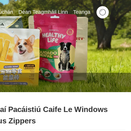
rúchán
Déan Teagmháil Linn
Teanga
aí Pacáistiú Caife Le Windows
s Zippers