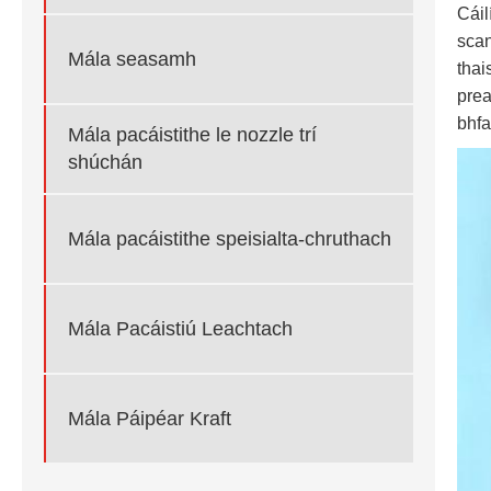
Cáil
scan
Mála seasamh
thai
prea
bhfa
Mála pacáistithe le nozzle trí
shúchán
Mála pacáistithe speisialta-chruthach
Mála Pacáistiú Leachtach
Mála Páipéar Kraft