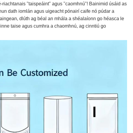
-riachtanais "taispeáint" agus "caomhnú"! Bainimid úsáid as
chun dath iomlán agus uigeacht pónairí caife nó púdar a
daingean, dlúth ag béal an mhála a shéalaíonn go héasca le
coinne taise agus cumhra a chaomhnú, ag cinntiú go