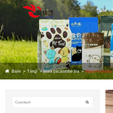
Baile
Baile
Táirgí
Mála pacáistithe bia
Mála Pacáistiú