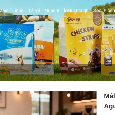
Maidir Linne
Táirgí
Nuacht
Íosluchtaigh
Seol Fios
 Caife
Mál
Agu