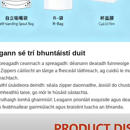
gann sé trí bhuntáistí duit
preagadh ceannach a spreagadh: déanann dearadh fuinneoige 
Zippers cáilíocht an táirge a fheiceáil láithreach, ag cuidiú le
eachtach.
aithí úsáideora deiridh: séala zipper daonnaithe, áisiúil do chust
 mheathlú taise, go mór le húsáid sástachta.
ruthaigh íomhá ghairmiúil: Leagann priontáil exquisite agus dea
 feabhsaítear gairmiúlacht agus braistint luacha an bhranda.