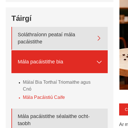
Táirgí
Soláthraíonn peataí mála

pacáistithe

Mála pacáistithe bia
Málaí Bia Torthaí Triomaithe agus
Cnó
Mála Pacáistiú Caife
C
Mála pacáistithe séalaithe ocht-
taobh
Ar m