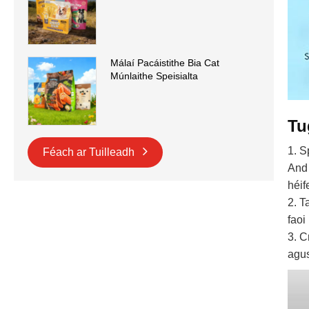
Málaí Pacáistithe Bia Cat
Múnlaithe Speisialta
Tu
1. S
Féach ar Tuilleadh
And 
héif
2. T
faoi
3. C
agus