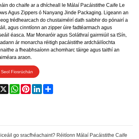
áin do chaife ar a dhícheall le Málaí Pacáistithe Caife Le
ws Agus Zippers ó Nanyang Jinde Packaging. Ligeann an
eog trédhearcach do chustaiméirí dath saibhir do pónairí a
áil, agus cinntíonn an zipper úire fadtéarmach agus
eáil éasca. Mar Monaróir agus Soláthraí gairmiúil sa tSín,
adann ár monarcha réitigh pacáistithe ardcháilíochta
únaithe a fheabhsaíonn achomharc táirge agus taithí an
aiméara araon.
Seol Fiosrúchán
acebook
X
WhatsApp
Pinterest
LinkedIn
Share
eiceáil go sracfhéachaint? Réitíonn Málaí Pacáistithe Caife