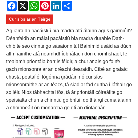
Facebook
X
WhatsApp
Pinterest
LinkedIn
Share
Cur síos ar an Táirge
Ag iarraidh pacáistiú bia madra atá álainn agus gairmiúil?
Déanfaidh an málaí pacáistiú bia madra durable Dath-
chlóite seo cinnte go sásaíonn tú! Bainimid úsáid as dúch
allmhairithe atá neamhdhíobhálach don chomhshaol, le
trealamh priontála barr is féidir, a chur ar ais go foirfe
gach mionsonra ar an dréacht dearaidh. Cibé an grafaic
chasta peataí é, lógónna grádáin nó cur síos
mionsonraithe ar an téacs, tá siad ar fad curtha i láthair go
soiléir. Níos tábhachtaí fós, tá ár priontáil cóireáilte go
speisialta chun a chinntiú go bhfuil do tháirgí cuma álainn
a choinneáil ón monarcha go dtí an díolachán.