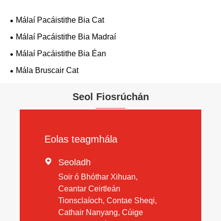
Málaí Pacáistithe Bia Cat
Málaí Pacáistithe Bia Madraí
Málaí Pacáistithe Bia Éan
Mála Bruscair Cat
Seol Fiosrúchán
Eolas teagmhála

Seoladh
Soir ó Bhóthar Xihuan,
Ceantar Ceirtleán
Tionsclaíoch, Contae Sheqi,
Cathair Nanyang, Cúige