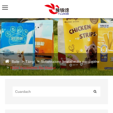
Baile
Táirgí
Soláthraíonn peataí mála pacáistithe
Málaí Pacáistithe Bia Madraí