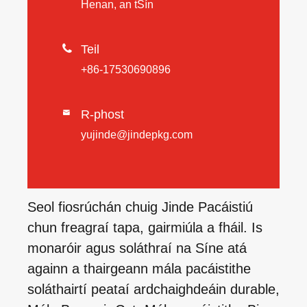
Henan, an tSín

Teil
+86-17530690896
R-phost

yujinde@jindepkg.com
Seol fiosrúchán chuig Jinde Pacáistiú
chun freagraí tapa, gairmiúla a fháil. Is
monaróir agus soláthraí na Síne atá
againn a thairgeann mála pacáistithe
soláthairtí peataí ardchaighdeáin durable,