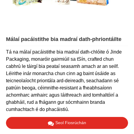
Málaí pacáistithe bia madraí dath-phriontáilte
Tá na málaí pacáistithe bia madraí dath-chlóite ó Jinde
Packaging, monaróir gairmiúil sa tSín, crafted chun
cabhrú le táirgí bia peataí seasamh amach ar an seilf.
Léirithe inár monarcha chun cinn ag baint úsáide as
teicneolaíocht priontála ard-deireadh, seachadann sé
patrúin beoga, céimnithe-resistant a fheabhsaíonn
achomharc amhairc agus láithreach aird tomhaltóirí a
ghabháil, rud a fhágann gur sócmhainn branda
cumhachtach é do phacáistiú.
Seol Fiosrúchán