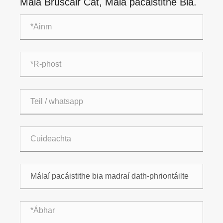
Mála Bruscair Cat, Mála pacáistithe Bia.