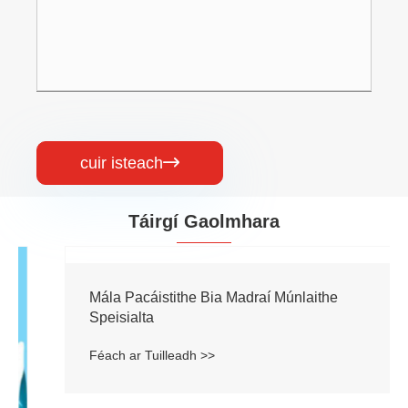
cuir isteach

Táirgí Gaolmhara