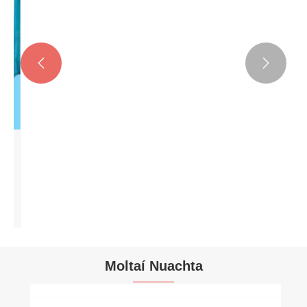


Mála Pacáistithe Bia Madraí Múnlaithe
Speisialta
Féach ar Tuilleadh >>
Moltaí Nuachta