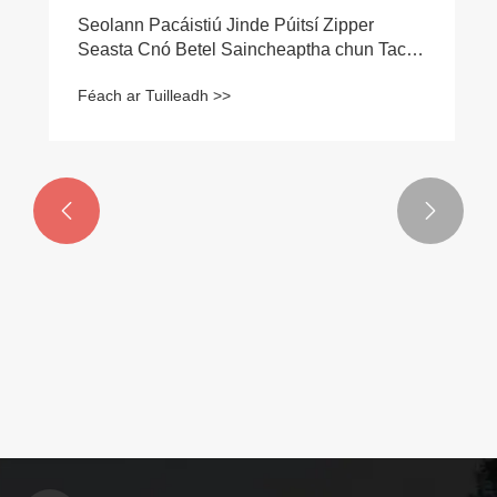


Seolann Pacáistiú Jinde Púitsí Zipper
Seasta Cnó Betel Saincheaptha chun Tacú
le hUasghráduithe Pacáistithe Branda Bia
Féach ar Tuilleadh >>