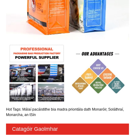
Hot Tags: Málaí pacáistithe bia madra priontála dath Monaróir, Soláthraí,
Monarcha, an tSín
Catagóir Gaolmhar