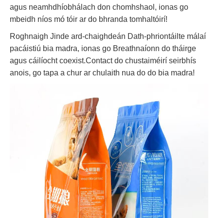
agus neamhdhíobhálach don chomhshaol, ionas go
mbeidh níos mó tóir ar do bhranda tomhaltóirí!
Roghnaigh Jinde ard-chaighdeán Dath-phriontáilte málaí
pacáistiú bia madra, ionas go Breathnaíonn do tháirge
agus cáilíocht coexist.Contact do chustaiméirí seirbhís
anois, go tapa a chur ar chulaith nua do do bia madra!