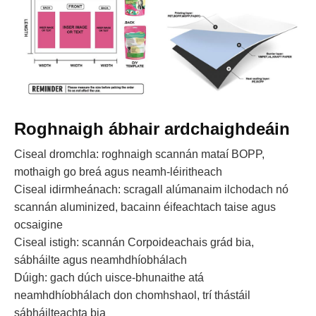
Roghnaigh ábhair ardchaighdeáin
Ciseal dromchla: roghnaigh scannán mataí BOPP,
mothaigh go breá agus neamh-léiritheach
Ciseal idirmheánach: scragall alúmanaim ilchodach nó
scannán aluminized, bacainn éifeachtach taise agus
ocsaigine
Ciseal istigh: scannán Corpoideachais grád bia,
sábháilte agus neamhdhíobhálach
Dúigh: gach dúch uisce-bhunaithe atá
neamhdhíobhálach don chomhshaol, trí thástáil
sábháilteachta bia