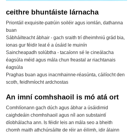
ceithre bhuntáiste lárnacha
Priontáil exquisite-patrúin soiléir agus iomlán, dathanna
buan
Sábháilteacht ábhair - gach sraith trí dheimhniú grád bia,
ionas gur féidir leat é a úsáid le muinín
Saincheapadh solúbtha - tacaíonn sé le cineálacha
éagsúla méid agus mála chun freastal ar riachtanais
éagsúla
Praghas buan agus inacmhainne-réasúnta, cáilíocht den
scoth, feidhmíocht ardchostas
An imní comhshaoil ​​is mó atá ort
Comhlíonann gach dúch agus ábhar a úsáidimid
caighdeáin chomhshaoil agus níl aon substaintí
díobhálacha ann. Is féidir leis an mála seo a bheith
chomh maith athchúrsáilte de réir an éilimh, idir álainn