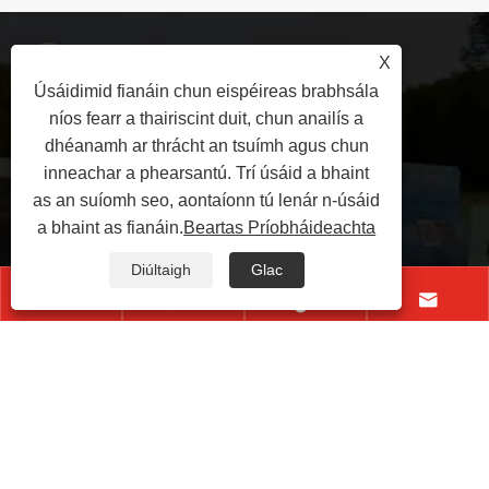
+86-17530690896
X
Úsáidimid fianáin chun eispéireas brabhsála
níos fearr a thairiscint duit, chun anailís a
yujinde@jindepkg.com
dhéanamh ar thrácht an tsuímh agus chun
inneachar a phearsantú. Trí úsáid a bhaint
as an suíomh seo, aontaíonn tú lenár n-úsáid
Soir ó Bhóthar Xihuan, Ceantar
a bhaint as fianáin.
Beartas Príobháideachta
Ceirtleán Tionsclaíoch, Contae
Diúltaigh
Glac
Sheqi, Cathair Nanyang, Cúige




Henan, an tSín
Cóipcheart © 2025 Nanyang Jinde Pacáistiú Co, TEO Gach
ceart ar cosaint.
Links
|
Sitemap
|
RSS
|
XML
|
Beartas
Príobháideachta
|