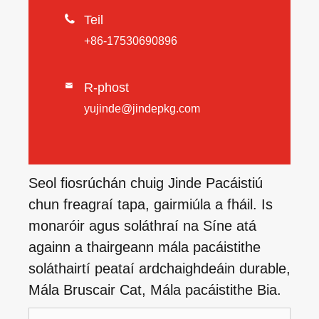

Teil
+86-17530690896
R-phost

yujinde@jindepkg.com
Seol fiosrúchán chuig Jinde Pacáistiú
chun freagraí tapa, gairmiúla a fháil. Is
monaróir agus soláthraí na Síne atá
againn a thairgeann mála pacáistithe
soláthairtí peataí ardchaighdeáin durable,
Mála Bruscair Cat, Mála pacáistithe Bia.