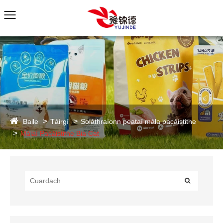
Baile
Táirgí
Soláthraíonn peataí mála pacáistithe
Málaí Pacáistithe Bia Cat