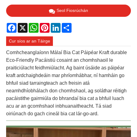
Seol Fiosrúchán
Facebook
X
WhatsApp
Pinterest
LinkedIn
Share
Cur síos ar an Táirge
Comhcheanglaíonn Málaí Bia Cat Páipéar Kraft durable
Eco-Friendly Pacáistiú cosaint an chomhshaoil le
praiticiúlacht feidhmiúlacht. Ag baint úsáide as páipéar
kraft ardchaighdeáin mar phríomhábhar, ní hamháin go
bhfuil siad tarraingteach ach freisin atá
neamhdhíobhálach don chomhshaol, ag soláthar réitigh
pacáistithe gairmiúla do bhrandaí bia cat a bhfuil luach
acu ar an gcomhshaol inbhuanaitheacht. Tá siad
oiriúnach do gach cineál bia cat lár-go-ard.