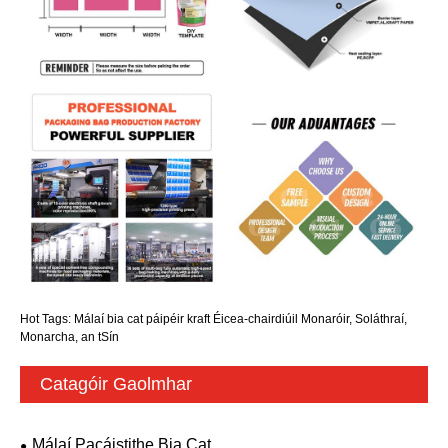
Hot Tags: Málaí bia cat páipéir kraft Éicea-chairdiúil Monaróir, Soláthraí,
Monarcha, an tSín
Catagóir Gaolmhar
Málaí Pacáistithe Bia Cat