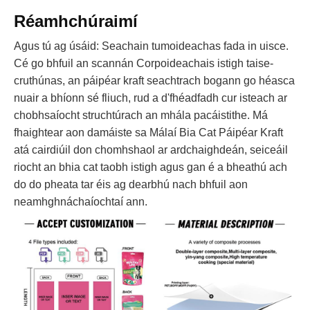
Réamhchúraimí
Agus tú ag úsáid: Seachain tumoideachas fada in uisce.
Cé go bhfuil an scannán Corpoideachais istigh taise-
cruthúnas, an páipéar kraft seachtrach bogann go héasca
nuair a bhíonn sé fliuch, rud a d'fhéadfadh cur isteach ar
chobhsaíocht struchtúrach an mhála pacáistithe. Má
fhaightear aon damáiste sa Málaí Bia Cat Páipéar Kraft
atá cairdiúil don chomhshaol ar ardchaighdeán, seiceáil
riocht an bhia cat taobh istigh agus gan é a bheathú ach
do do pheata tar éis ag dearbhú nach bhfuil aon
neamhghnáchaíochtaí ann.