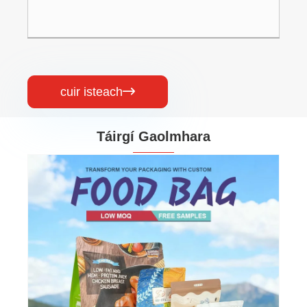
cuir isteach

Táirgí Gaolmhara