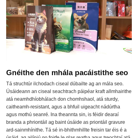
Gnéithe den mhála pacáistithe seo
Tá struchtúr ilchodach ciseal dúbailte ag an mála seo.
Úsáideann an ciseal seachtrach páipéar kraft allmhairithe
atá neamhdhíobhálach don chomhshaol, atá sturdy,
caitheamh-resistant, agus a bhfuil uigeacht nádúrtha
agus mothú seanré. Ina theannta sin, is féidir dearaí
branda a phriontáil ag baint úsáide as priontáil gravure
ard-sainmhínithe. Tá sé in-bhithmhillte freisin tar éis é a
úsáid, ag ailíniú go foirfe le glas reatha agus treochtaí atá