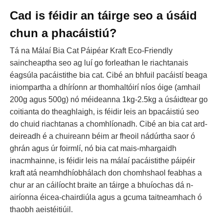
Cad is féidir an táirge seo a úsáid
chun a phacáistiú?
Tá na Málaí Bia Cat Páipéar Kraft Eco-Friendly
saincheaptha seo ag luí go forleathan le riachtanais
éagsúla pacáistithe bia cat. Cibé an bhfuil pacáistí beaga
iniompartha a dhíríonn ar thomhaltóirí níos óige (amhail
200g agus 500g) nó méideanna 1kg-2.5kg a úsáidtear go
coitianta do theaghlaigh, is féidir leis an bpacáistiú seo
do chuid riachtanas a chomhlíonadh. Cibé an bia cat ard-
deireadh é a chuireann béim ar fheoil nádúrtha saor ó
ghrán agus úr foirmlí, nó bia cat mais-mhargaidh
inacmhainne, is féidir leis na málaí pacáistithe páipéir
kraft atá neamhdhíobhálach don chomhshaol feabhas a
chur ar an cáilíocht braite an táirge a bhuíochas dá n-
airíonna éicea-chairdiúla agus a gcuma taitneamhach ó
thaobh aeistéitiúil.