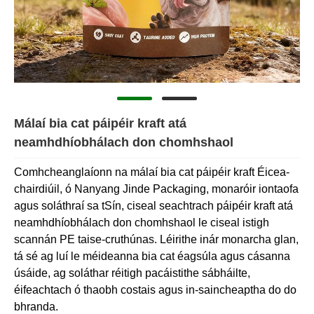
Málaí bia cat páipéir kraft atá
neamhdhíobhálach don chomhshaol
Comhcheanglaíonn na málaí bia cat páipéir kraft Éicea-
chairdiúil, ó Nanyang Jinde Packaging, monaróir iontaofa
agus soláthraí sa tSín, ciseal seachtrach páipéir kraft atá
neamhdhíobhálach don chomhshaol le ciseal istigh
scannán PE taise-cruthúnas. Léirithe inár monarcha glan,
tá sé ag luí le méideanna bia cat éagsúla agus cásanna
úsáide, ag soláthar réitigh pacáistithe sábháilte,
éifeachtach ó thaobh costais agus in-saincheaptha do do
bhranda.