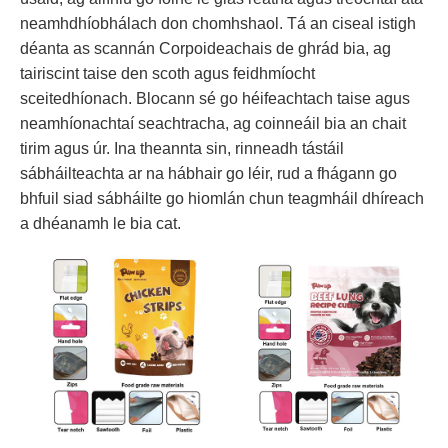
neamhdhíobhálach don chomhshaol. Tá an ciseal istigh
déanta as scannán Corpoideachais de ghrád bia, ag
tairiscint taise den scoth agus feidhmíocht
sceitedhíonach. Blocann sé go héifeachtach taise agus
neamhíonachtaí seachtracha, ag coinneáil bia an chait
tirim agus úr. Ina theannta sin, rinneadh tástáil
sábháilteachta ar na hábhair go léir, rud a fhágann go
bhfuil siad sábháilte go hiomlán chun teagmháil dhíreach
a dhéanamh le bia cat.