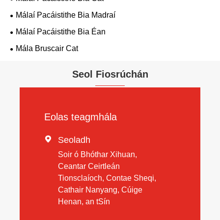
Málaí Pacáistithe Bia Madraí
Málaí Pacáistithe Bia Éan
Mála Bruscair Cat
Seol Fiosrúchán
Eolas teagmhála

Seoladh
Soir ó Bhóthar Xihuan,
Ceantar Ceirtleán
Tionsclaíoch, Contae Sheqi,
Cathair Nanyang, Cúige
Henan, an tSín