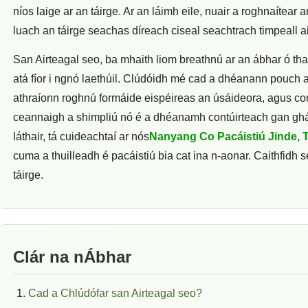
níos laige ar an táirge. Ar an láimh eile, nuair a roghnaítear
luach an táirge seachas díreach ciseal seachtrach timpeall ai
San Airteagal seo, ba mhaith liom breathnú ar an ábhar ó t
atá fíor i ngnó laethúil. Clúdóidh mé cad a dhéanann pouch a
athraíonn roghnú formáide eispéireas an úsáideora, agus conas
ceannaigh a shimpliú nó é a dhéanamh contúirteach gan ghá
láthair, tá cuideachtaí ar nós
Nanyang Co Pacáistiú Jinde,
cuma a thuilleadh é pacáistiú bia cat ina n-aonar. Caithfidh 
táirge.
Clár na nÁbhar
Cad a Chlúdófar san Airteagal seo?