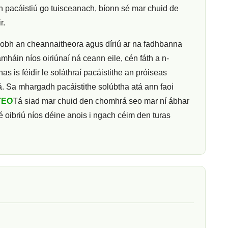
 an pacáistiú go tuisceanach, bíonn sé mar chuid de
r.
haobh an cheannaitheora agus díriú ar na fadhbanna
mháin níos oiriúnaí ná ceann eile, cén fáth a n-
 is féidir le soláthraí pacáistithe an próiseas
. Sa mhargadh pacáistithe solúbtha atá ann faoi
 TEO
Tá siad mar chuid den chomhrá seo mar ní ábhar
sé oibriú níos déine anois i ngach céim den turas