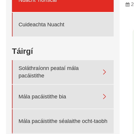
2
Cuideachta Nuacht
Táirgí
Soláthraíonn peataí mála

pacáistithe

Mála pacáistithe bia
Mála pacáistithe séalaithe ocht-taobh