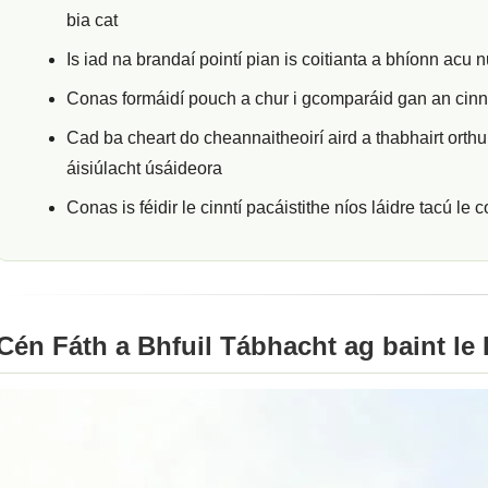
bia cat
Is iad na brandaí pointí pian is coitianta a bhíonn acu 
Conas formáidí pouch a chur i gcomparáid gan an cinn
Cad ba cheart do cheannaitheoirí aird a thabhairt orth
áisiúlacht úsáideora
Conas is féidir le cinntí pacáistithe níos láidre tacú le 
Cén Fáth a Bhfuil Tábhacht ag baint le 