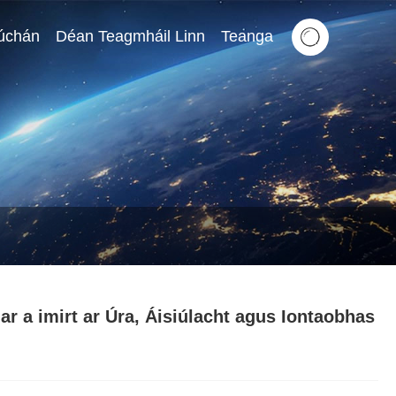
rúchán
Déan Teagmháil Linn
Teanga
har a imirt ar Úra, Áisiúlacht agus Iontaobhas