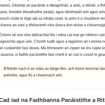
maisiú. Déantar an pacáiste a dteagmháil, a ardú, a stóráil, a fhi
taise, limistéir bheathaithe peataí, agus láimhseáil arís agus arí
pouch clóite le lógó atá sa mhála ceart. Is uirlis é a chuidíonn l
céanna an saol a dhéanamh níos éasca don duine a cheannaig
Éiríonn sé seo níos tábhachtaí fós i mbia cat mar go mbíonn cait
uigeachta agus úire. Chomh luath agus a lagaíonn an t-aroma nó 
an custaiméir faoi deara. Má bhriseann an zipper tar éis cúpla úsá
cásanna, is fadhb pacáistithe faoi cheilt é an rud is cosúil le gea
B'fhéidir nach é an mála an táirge féin, ach bíonn tionchar lái
préimhe, agus fiú a cheannach arís.
Cad iad na Fadhbanna Pacáistithe a Rit