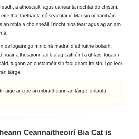
lleadh, a athoscailt, agus uaireanta nochtar do chistiní,
s eile thar laethanta nó seachtainí. Mar sin ní hamháin
eis an mbia a choinneáil i riocht níos fearr agus ag an am
h é.
 níos íogaire go minic ná madraí d’athruithe boladh,
nuair a thosaíonn an bia ag cailliúint a ghlais, tugann
id, tugann an custaiméir sin faoi deara freisin. I go leor
rán táirge.
dir aige ar cibé an mbraitheann an táirge iontaofa,
heann Ceannaitheoirí Bia Cat is