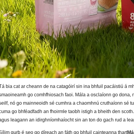
Tá bia cat ar cheann de na catagóirí sin ina bhfuil pacáistiú á m
smaoineamh go comhfhiosach faoi. Mála a osclaíonn go dona, na
seilf, nó go mainneoidh sé cumhra a chaomhnú cruthaíonn sé tui
cuma go bhféadfadh an fhoirmle taobh istigh a bheith den scoth.
agus leagann an idirghníomhaíocht sin an ton do gach rud a le
Sílim gurb é seo go díreach an fáth go bhfuil cainteanna thart
Mál