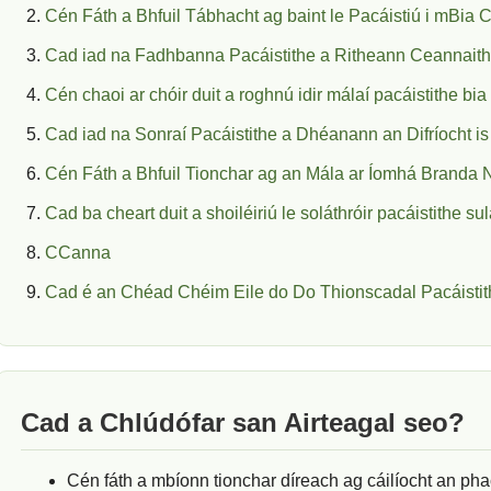
Cén Fáth a Bhfuil Tábhacht ag baint le Pacáistiú i mBia 
Cad iad na Fadhbanna Pacáistithe a Ritheann Ceannaitheo
Cén chaoi ar chóir duit a roghnú idir málaí pacáistithe bi
Cad iad na Sonraí Pacáistithe a Dhéanann an Difríocht is
Cén Fáth a Bhfuil Tionchar ag an Mála ar Íomhá Branda N
Cad ba cheart duit a shoiléiriú le soláthróir pacáistithe s
CCanna
Cad é an Chéad Chéim Eile do Do Thionscadal Pacáisti
Cad a Chlúdófar san Airteagal seo?
Cén fáth a mbíonn tionchar díreach ag cáilíocht an phac