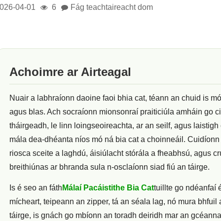
026-04-01
6
Fág teachtaireacht dom
Achoimre ar Airteagal
Nuair a labhraíonn daoine faoi bhia cat, téann an chuid is mó
agus blas. Ach socraíonn mionsonraí praiticiúla amháin go ci
tháirgeadh, le linn loingseoireachta, ar an seilf, agus laist
mála dea-dhéanta níos mó ná bia cat a choinneáil. Cuidíonn s
riosca sceite a laghdú, áisiúlacht stórála a fheabhsú, agus 
breithiúnas ar bhranda sula n-osclaíonn siad fiú an táirge.
Is é seo an fáth
Málaí Pacáistithe Bia Cat
tuillte go ndéanfaí
mícheart, teipeann an zipper, tá an séala lag, nó mura bhfuil 
táirge, is gnách go mbíonn an toradh deiridh mar an gcéanna: 