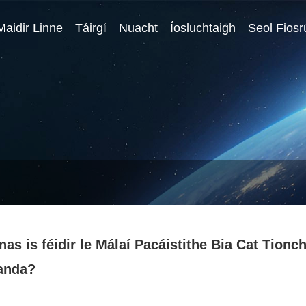
Maidir Linne
Táirgí
Nuacht
Íosluchtaigh
Seol Fios
nas is féidir le Málaí Pacáistithe Bia Cat Tionc
anda?