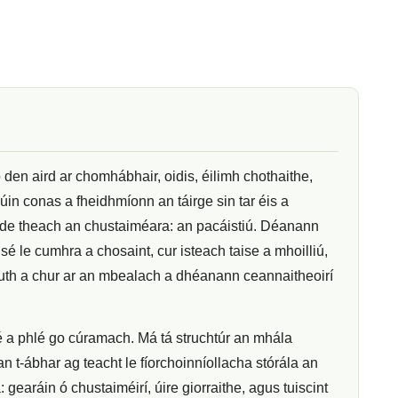
 den aird ar chomhábhair, oidis, éilimh chothaithe,
úin conas a fheidhmíonn an táirge sin tar éis a
igh de theach an chustaiméara: an pacáistiú. Déanann
é le cumhra a chosaint, cur isteach taise a mhoilliú,
cruth a chur ar an mbealach a dhéanann ceannaitheoirí
 é a phlé go cúramach. Má tá struchtúr an mhála
an t-ábhar ag teacht le fíorchoinníollacha stórála an
gearáin ó chustaiméirí, úire giorraithe, agus tuiscint