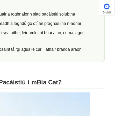
E-Mail
nuair a roghnaíonn siad pacáistiú solúbtha
eadh a laghdú go dtí an praghas ina n-aonar
u i séalaithe, feidhmíocht bhacainn, cuma, agus
cosaint táirgí agus le cur i láthair branda araon
Pacáistiú i mBia Cat?