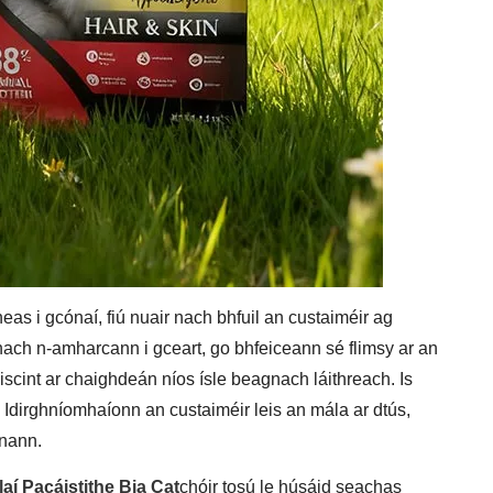
heas i gcónaí, fiú nuair nach bhfuil an custaiméir ag
ch n-amharcann i gceart, go bhfeiceann sé flimsy ar an
scint ar chaighdeán níos ísle beagnach láithreach. Is
 Idirghníomhaíonn an custaiméir leis an mála ar dtús,
anann.
aí Pacáistithe Bia Cat
chóir tosú le húsáid seachas