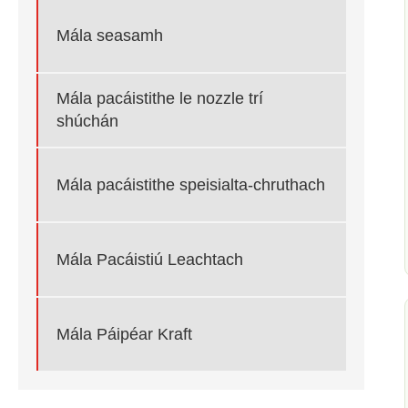
Mála seasamh
Mála pacáistithe le nozzle trí
shúchán
Mála pacáistithe speisialta-chruthach
Mála Pacáistiú Leachtach
Mála Páipéar Kraft