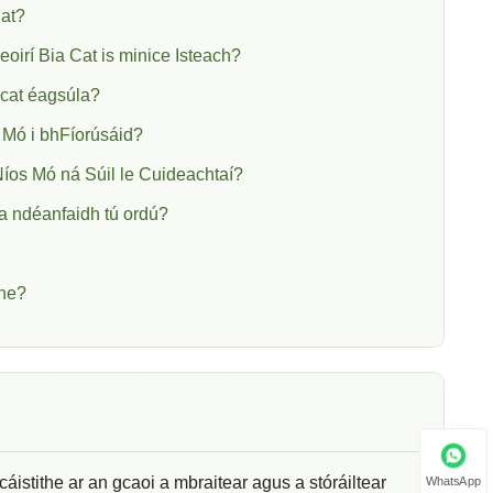
Cat?
irí Bia Cat is minice Isteach?
a cat éagsúla?
 Mó i bhFíorúsáid?
íos Mó ná Súil le Cuideachtaí?
ula ndéanfaidh tú ordú?
the?
áistithe ar an gcaoi a mbraitear agus a stóráiltear
WhatsApp